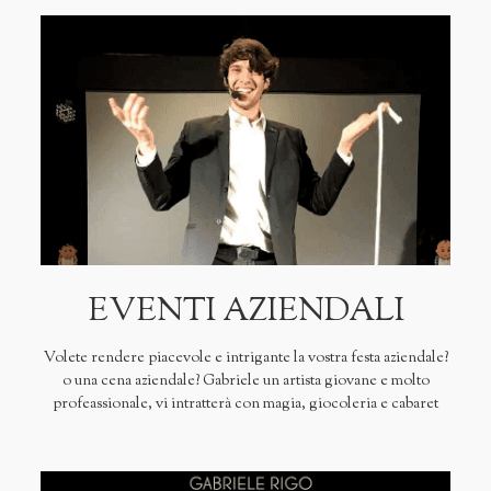
EVENTI AZIENDALI
Volete rendere piacevole e intrigante la vostra festa aziendale?
o una cena aziendale? Gabriele un artista giovane e molto
profeassionale, vi intratterà con magia, giocoleria e cabaret