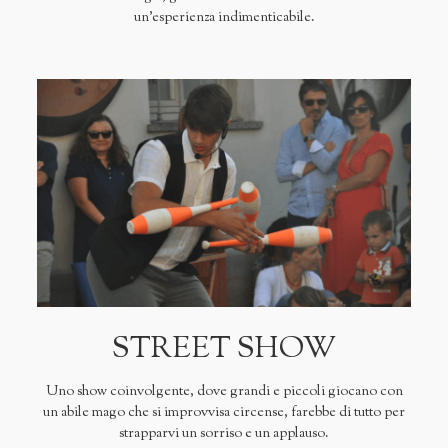
un'esperienza indimenticabile.
STREET SHOW
Uno show coinvolgente, dove grandi e piccoli giocano con
un abile mago che si improvvisa circense, farebbe di tutto per
strapparvi un sorriso e un applauso.