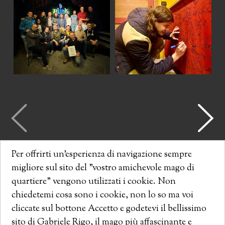
Per offrirti un'esperienza di navigazione sempre
migliore sul sito del "vostro amichevole mago di
Recensioni
quartiere" vengono utilizzati i cookie. Non
chiedetemi cosa sono i cookie, non lo so ma voi
cliccate sul bottone Accetto e godetevi il bellissimo
3
Recensioni
sito di Gabriele Rigo, il mago più affascinante e