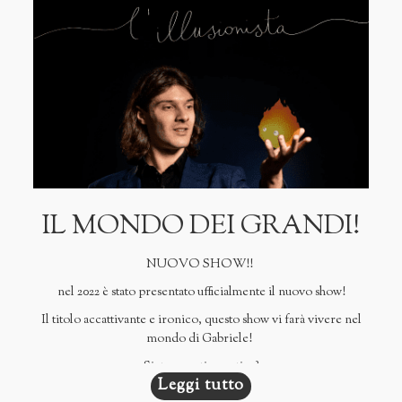
IL MONDO DEI GRANDI!
NUOVO SHOW!!
nel 2022 è stato presentato ufficialmente il nuovo show!
Il titolo accattivante e ironico, questo show vi farà vivere nel
mondo di Gabriele!
Siete pronti a partire?
Leggi tutto